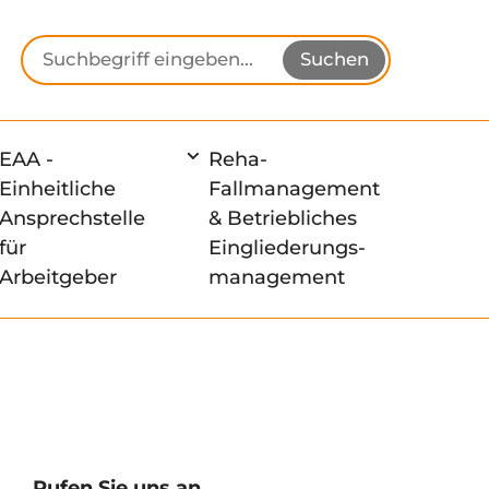
Suchbegriff eingeben
Suchen
EAA -
Reha-
Einheitliche
Fallmanagement
Ansprechstelle
& Betriebliches
für
Eingliederungs-
Arbeitgeber
management
Rufen Sie uns an