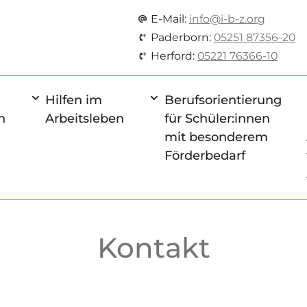
E-Mail:
info@i-b-z.org
Paderborn:
05251 87356-20
Herford:
05221 76366-10
Hilfen im
Berufsorientierung
n
Arbeitsleben
für Schüler:innen
mit besonderem
Förderbedarf
Kontakt