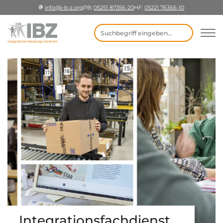
info@i-b-z.org
PB:
05251 87356-20
HF:
05221 76366-10
Suchbegriff eingeben
Integrationsfachdienst