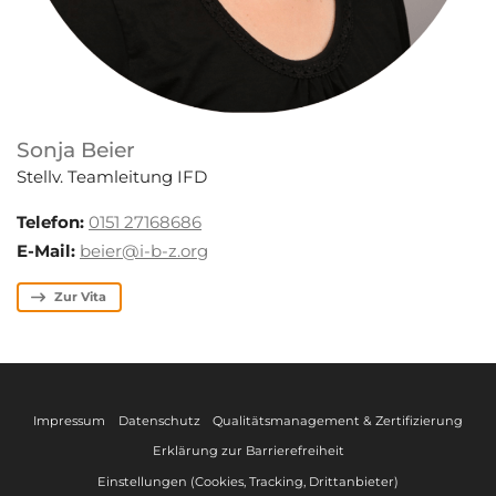
Sonja Beier
Stellv. Teamleitung IFD
Telefon:
0151 27168686
E-Mail:
beier@i-b-z.org
Zur Vita
Impressum
Datenschutz
Qualitätsmanagement & Zertifizierung
Erklärung zur Barrierefreiheit
Einstellungen (Cookies, Tracking, Drittanbieter)