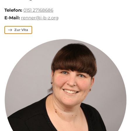
Telefon:
0151 27168686
E-Mail:
renner@i-b-z.org
Zur Vita