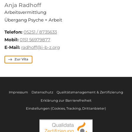
Anja Radhoff
Arbeitsvermittlung
Übergang Psyche + Arbeit
Telefon:
05251 / 8735633
Mobil:
0151 56979877
E-Mail:
radhoff@i-b-z.org
Zur Vita
Impressum
Datenschutz
Qualitätsmanagement & Zertifizierung
Erklärung zur Barrierefreiheit
Einstellungen (Cookies, Tracking, Drittanbieter)