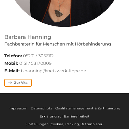
Barbara Hanning
Fachberaterin für Menschen mit Hörbehinderung
Telefon:
05231 / 3056112
Mobil:
0151 / 58170809
E-Mail:
b.hanning@netzwerk-lippe.de
Zur Vita
Impressum
Datenschutz
Qualitätsmanagement & Zertifizierung
Erklärung zur Barrierefreiheit
Einstellungen (Cookies, Tracking, Drittanbieter)