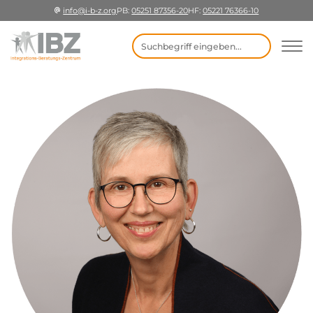
info@i-b-z.org
PB:
05251 87356-20
HF:
05221 76366-10
Suchbegriff eingeben