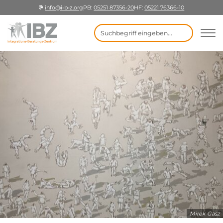
info@i-b-z.org
PB:
05251 87356-20
HF:
05221 76366-10
Suchbegriff eingeben
Mirek Gasz