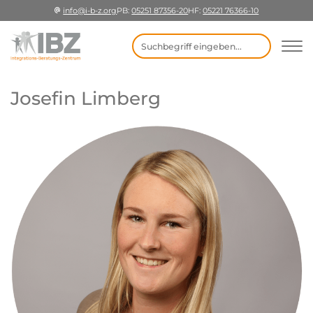
info@i-b-z.org
PB:
05251 87356-20
HF:
05221 76366-10
Suchbegriff eingeben
Josefin Limberg