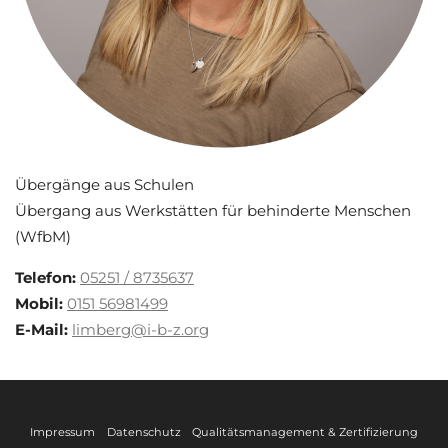
Übergänge aus Schulen
Übergang aus Werkstätten für behinderte Menschen
(WfbM)
Telefon:
05251 / 8735637
Mobil:
0151 56981499
E-Mail:
limberg@i-b-z.org
Impressum
Datenschutz
Qualitätsmanagement & Zertifizierung